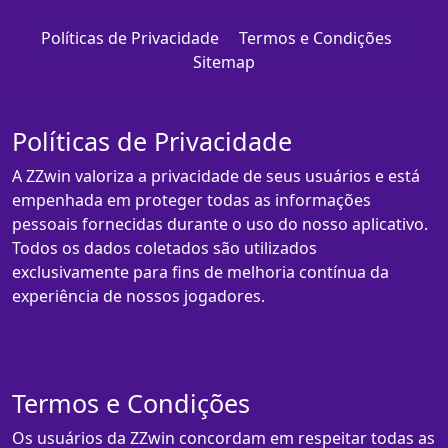
Políticas de Privacidade
Termos e Condições
Sitemap
Políticas de Privacidade
A ZZwin valoriza a privacidade de seus usuários e está
empenhada em proteger todas as informações
pessoais fornecidas durante o uso do nosso aplicativo.
Todos os dados coletados são utilizados
exclusivamente para fins de melhoria contínua da
experiência de nossos jogadores.
Termos e Condições
Os usuários da ZZwin concordam em respeitar todas as