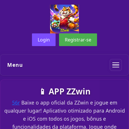
Login
Registrar-se
Menu
📱 APP ZZwin
56r
Baixe o app oficial da ZZwin e jogue em
qualquer lugar! Aplicativo otimizado para Android
e iOS com todos os jogos, bônus e
funcionalidades da plataforma. Jogue onde