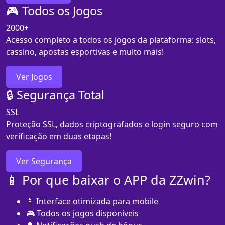
🎮 Todos os Jogos
2000+
Acesso completo a todos os jogos da plataforma: slots,
cassino, apostas esportivas e muito mais!
Ver Jogos
🔒 Segurança Total
SSL
Proteção SSL, dados criptografados e login seguro com
verificação em duas etapas!
Ver Segurança
📱 Por que baixar o APP da ZZwin?
📱 Interface otimizada para mobile
🎮 Todos os jogos disponíveis