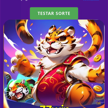
TESTAR SORTE