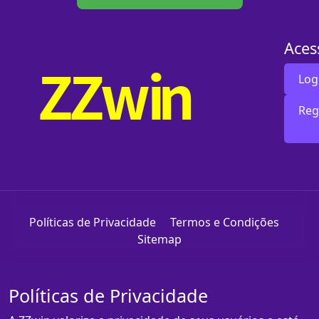
Aces
Log
Reg
Políticas de Privacidade
Termos e Condições
Sitemap
Políticas de Privacidade