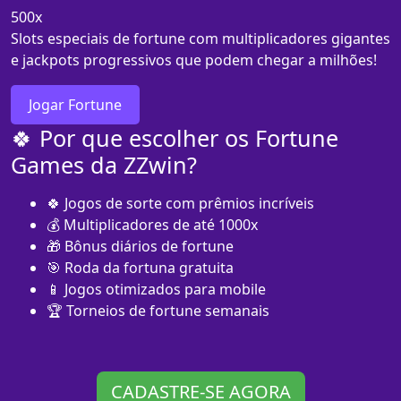
500x
Slots especiais de fortune com multiplicadores gigantes
e jackpots progressivos que podem chegar a milhões!
Jogar Fortune
🍀 Por que escolher os Fortune
Games da ZZwin?
🍀 Jogos de sorte com prêmios incríveis
💰 Multiplicadores de até 1000x
🎁 Bônus diários de fortune
🎯 Roda da fortuna gratuita
📱 Jogos otimizados para mobile
🏆 Torneios de fortune semanais
CADASTRE-SE AGORA