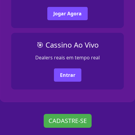
Jogar Agora
🎯 Cassino Ao Vivo
Dealers reais em tempo real
Entrar
CADASTRE-SE