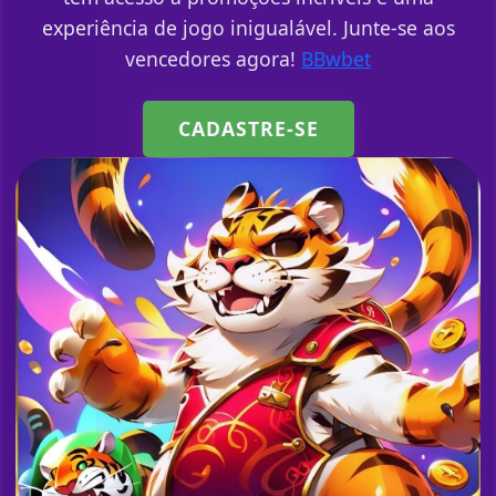
experiência de jogo inigualável. Junte-se aos
vencedores agora!
BBwbet
CADASTRE-SE