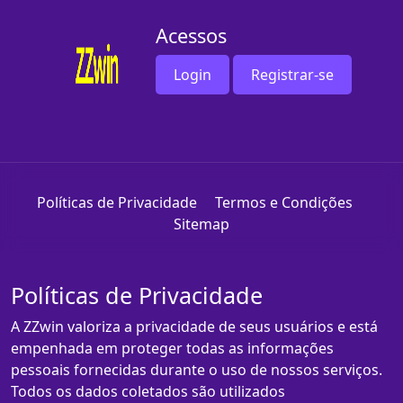
Acessos
Login
Registrar-se
Políticas de Privacidade
Termos e Condições
Sitemap
Políticas de Privacidade
A ZZwin valoriza a privacidade de seus usuários e está
empenhada em proteger todas as informações
pessoais fornecidas durante o uso de nossos serviços.
Todos os dados coletados são utilizados