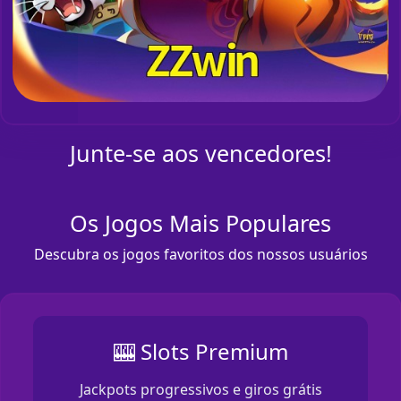
Junte-se aos vencedores!
Os Jogos Mais Populares
Descubra os jogos favoritos dos nossos usuários
🎰 Slots Premium
Jackpots progressivos e giros grátis